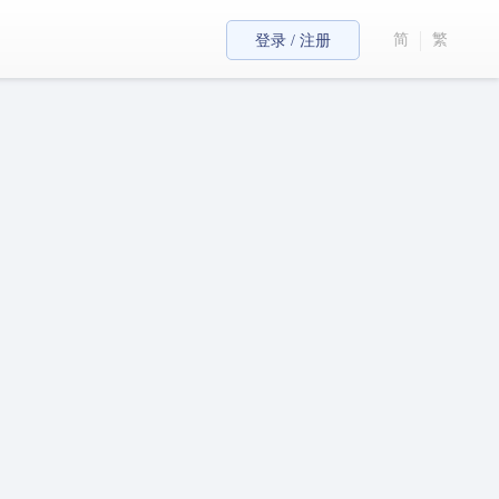
简
繁
登录 / 注册