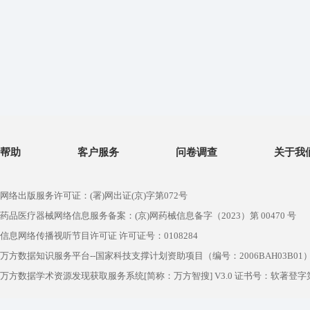
帮助
客户服务
问卷调查
关于我
网络出版服务许可证：(署)网出证(京)字第072号
药品医疗器械网络信息服务备案：(京)网药械信息备字（2023）第 00470 号
信息网络传播视听节目许可证 许可证号：0108284
万方数据知识服务平台--国家科技支撑计划资助项目（编号：2006BAH03B01
万方数据学术资源发现获取服务系统[简称：万方智搜] V3.0 证书号：软著登字第1