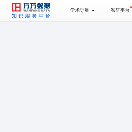
学术导航
智研平台