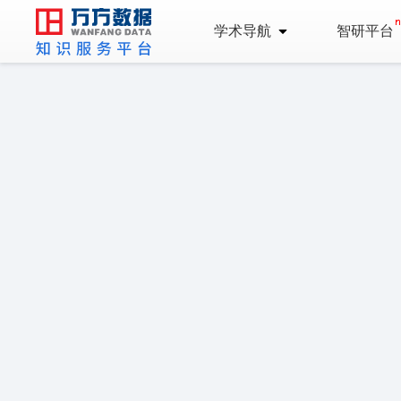
学术导航
智研平台