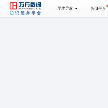
学术导航
智研平台