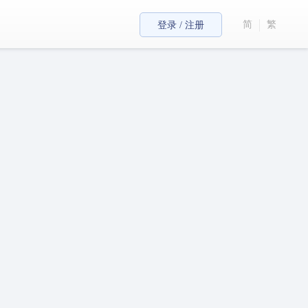
简
繁
登录 / 注册