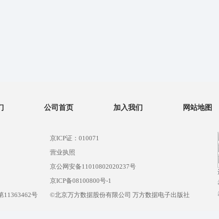
们
公司首页
加入我们
网站地图
京ICP证：010071
营业执照
京公网安备11010802020237号
）
京ICP备08100800号-1
1363462号
©北京万方数据股份有限公司 万方数据电子出版社