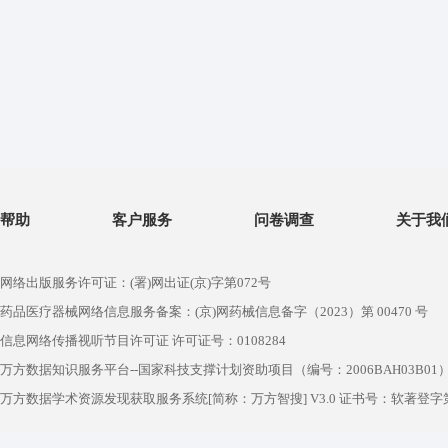
帮助
客户服务
问卷调查
关于我
网络出版服务许可证：(署)网出证(京)字第072号
药品医疗器械网络信息服务备案：(京)网药械信息备字（2023）第 00470 号
信息网络传播视听节目许可证 许可证号：0108284
万方数据知识服务平台--国家科技支撑计划资助项目（编号：2006BAH03B01
万方数据学术资源发现获取服务系统[简称：万方智搜] V3.0 证书号：软著登字第1