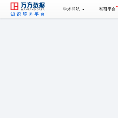
学术导航
智研平台