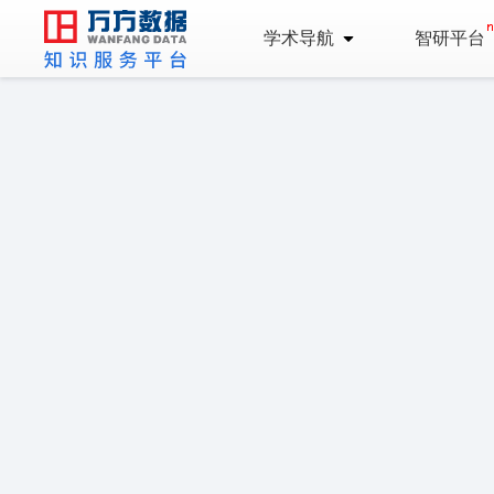
学术导航
智研平台