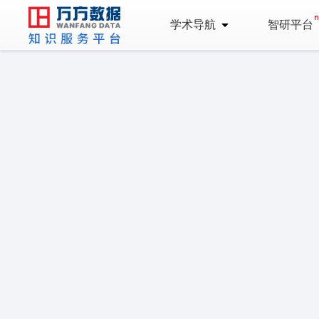
学术导航
智研平台