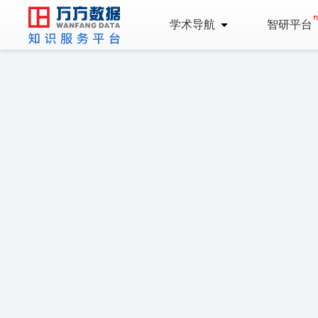
学术导航
智研平台