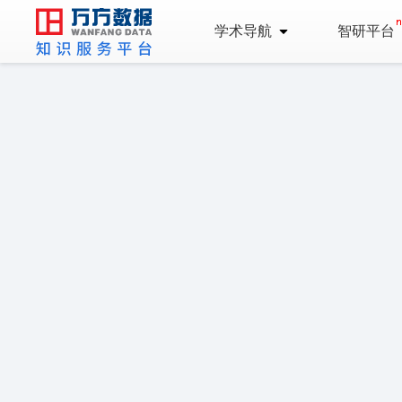
学术导航
智研平台