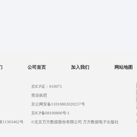
们
公司首页
加入我们
网站地图
京ICP证：010071
营业执照
京公网安备11010802020237号
）
京ICP备08100800号-1
1363462号
©北京万方数据股份有限公司 万方数据电子出版社