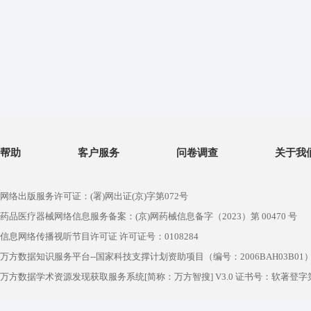
帮助
客户服务
问卷调查
关于我
网络出版服务许可证：(署)网出证(京)字第072号
药品医疗器械网络信息服务备案：(京)网药械信息备字（2023）第 00470 号
信息网络传播视听节目许可证 许可证号：0108284
万方数据知识服务平台--国家科技支撑计划资助项目（编号：2006BAH03B01
万方数据学术资源发现获取服务系统[简称：万方智搜] V3.0 证书号：软著登字第1