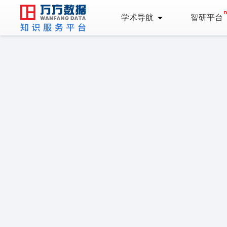
学术导航
智研平台