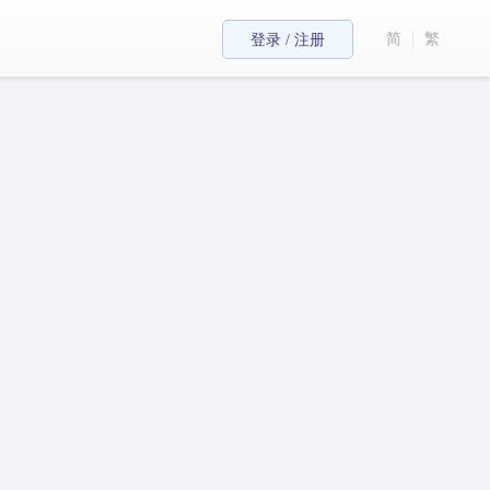
简
繁
登录 / 注册