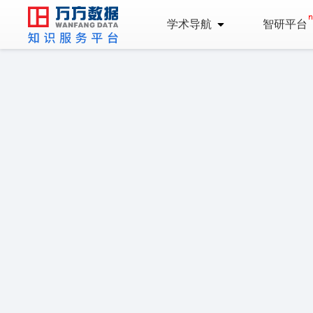
学术导航
智研平台