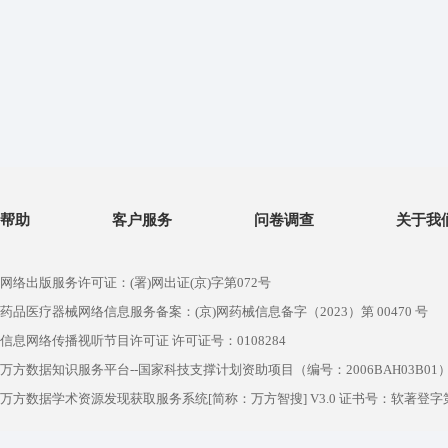
帮助
客户服务
问卷调查
关于我
网络出版服务许可证：(署)网出证(京)字第072号
药品医疗器械网络信息服务备案：(京)网药械信息备字（2023）第 00470 号
信息网络传播视听节目许可证 许可证号：0108284
万方数据知识服务平台--国家科技支撑计划资助项目（编号：2006BAH03B01
万方数据学术资源发现获取服务系统[简称：万方智搜] V3.0 证书号：软著登字第1