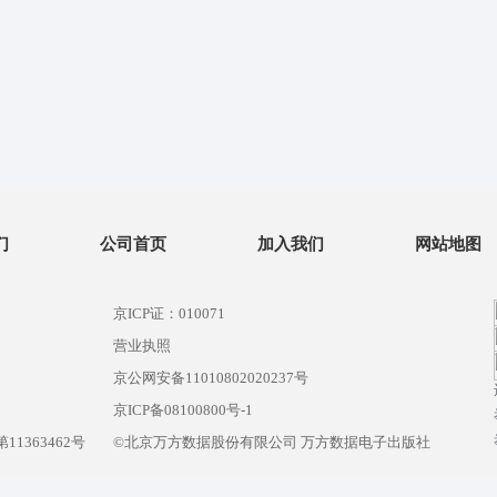
们
公司首页
加入我们
网站地图
京ICP证：010071
营业执照
京公网安备11010802020237号
）
京ICP备08100800号-1
1363462号
©北京万方数据股份有限公司 万方数据电子出版社