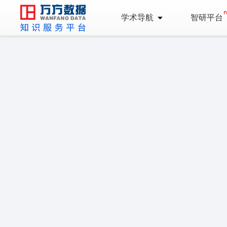
学术导航
智研平台