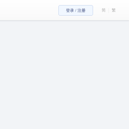
简
繁
登录 / 注册