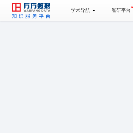
学术导航
智研平台