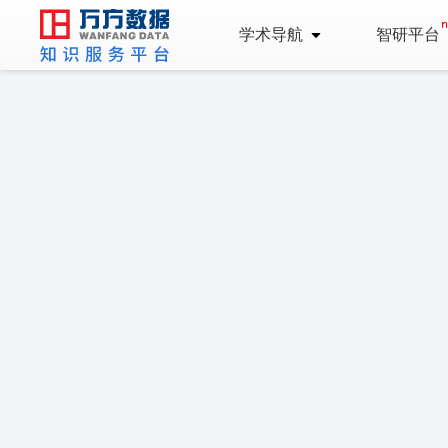
学术导航
智研平台