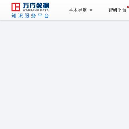
学术导航
智研平台