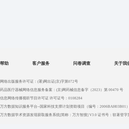
帮助
客户服务
问卷调查
关于我
网络出版服务许可证：(署)网出证(京)字第072号
药品医疗器械网络信息服务备案：(京)网药械信息备字（2023）第 00470 号
信息网络传播视听节目许可证 许可证号：0108284
万方数据知识服务平台--国家科技支撑计划资助项目（编号：2006BAH03B01
万方数据学术资源发现获取服务系统[简称：万方智搜] V3.0 证书号：软著登字第1