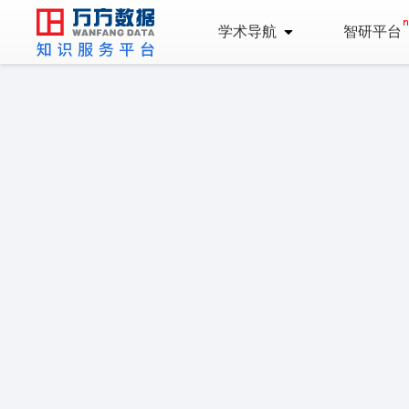
学术导航
智研平台