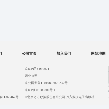
们
公司首页
加入我们
网站地图
京ICP证：010071
营业执照
京公网安备11010802020237号
）
京ICP备08100800号-1
1363462号
©北京万方数据股份有限公司 万方数据电子出版社