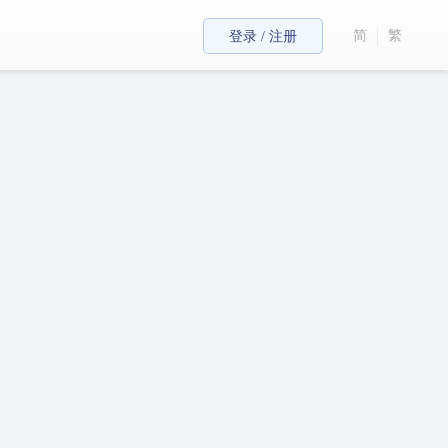
简
繁
登录 / 注册