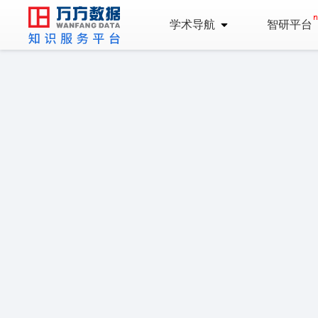
学术导航
智研平台