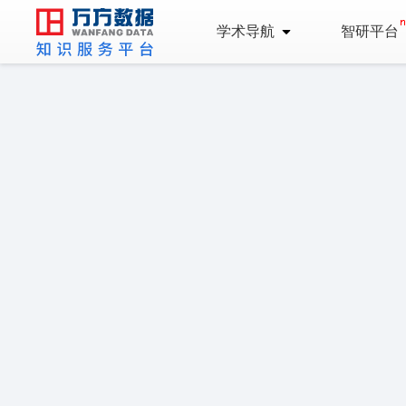
学术导航
智研平台