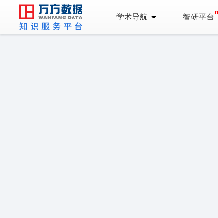
学术导航
智研平台