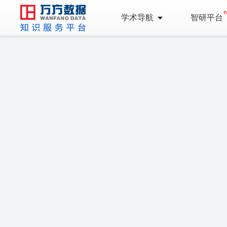
学术导航
智研平台