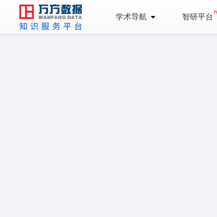
学术导航
智研平台