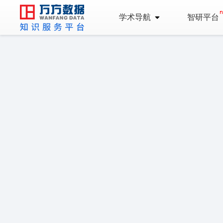
学术导航
智研平台