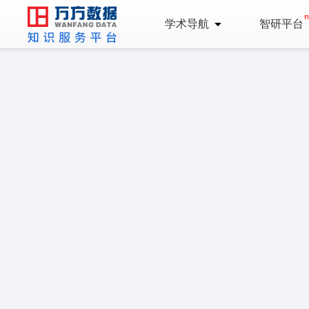
学术导航
智研平台