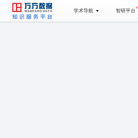
学术导航
智研平台