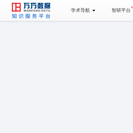
学术导航
智研平台