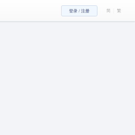
简
繁
登录 / 注册