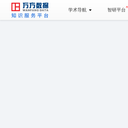
学术导航
智研平台