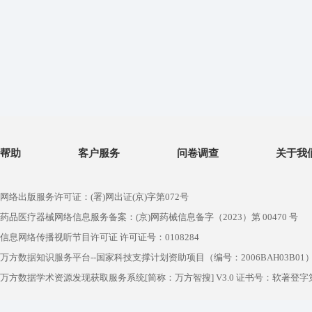
帮助
客户服务
问卷调查
关于我
网络出版服务许可证：(署)网出证(京)字第072号
药品医疗器械网络信息服务备案：(京)网药械信息备字（2023）第 00470 号
信息网络传播视听节目许可证 许可证号：0108284
万方数据知识服务平台--国家科技支撑计划资助项目（编号：2006BAH03B01
万方数据学术资源发现获取服务系统[简称：万方智搜] V3.0 证书号：软著登字第1