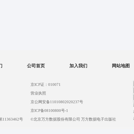
们
公司首页
加入我们
网站地图
京ICP证：010071
营业执照
京公网安备11010802020237号
）
京ICP备08100800号-1
1363462号
©北京万方数据股份有限公司 万方数据电子出版社