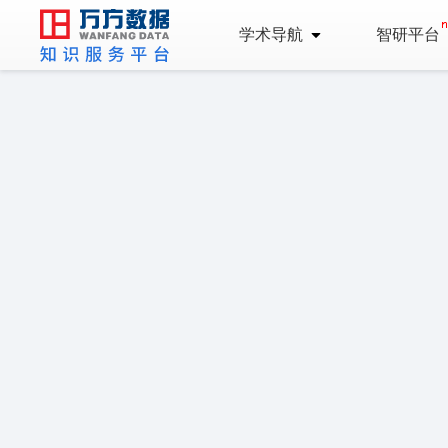
学术导航
智研平台