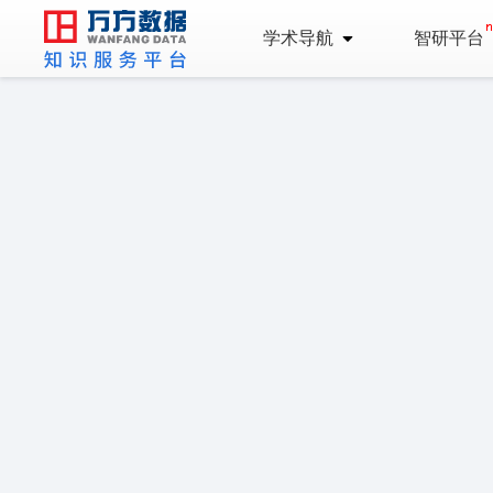
学术导航
智研平台