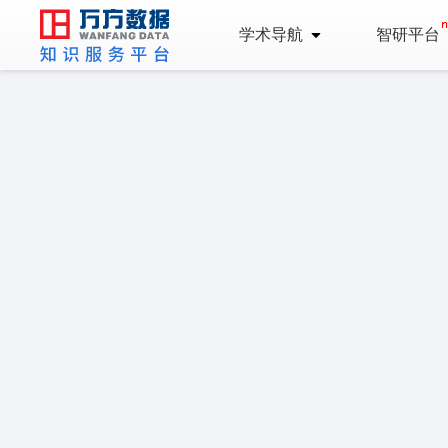
学术导航
智研平台