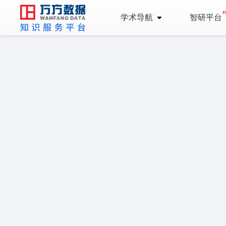
学术导航
智研平台