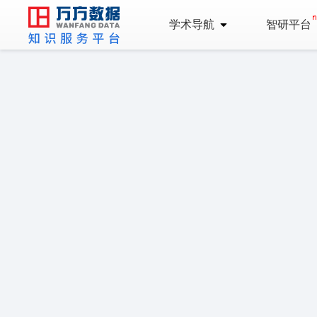
学术导航
智研平台