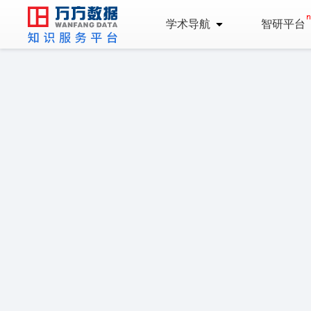
学术导航
智研平台