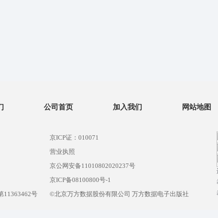
们
公司首页
加入我们
网站地图
京ICP证：010071
营业执照
京公网安备11010802020237号
）
京ICP备08100800号-1
1363462号
©北京万方数据股份有限公司 万方数据电子出版社