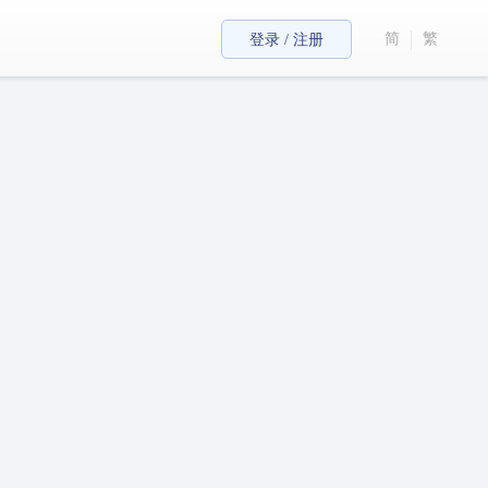
简
繁
登录 / 注册