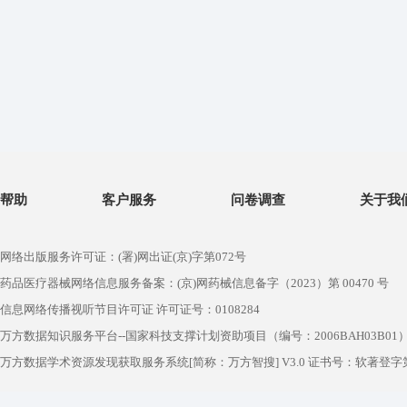
帮助
客户服务
问卷调查
关于我
网络出版服务许可证：(署)网出证(京)字第072号
药品医疗器械网络信息服务备案：(京)网药械信息备字（2023）第 00470 号
信息网络传播视听节目许可证 许可证号：0108284
万方数据知识服务平台--国家科技支撑计划资助项目（编号：2006BAH03B01
万方数据学术资源发现获取服务系统[简称：万方智搜] V3.0 证书号：软著登字第1