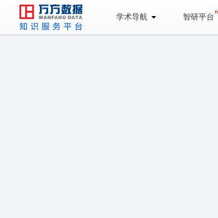
学术导航
智研平台