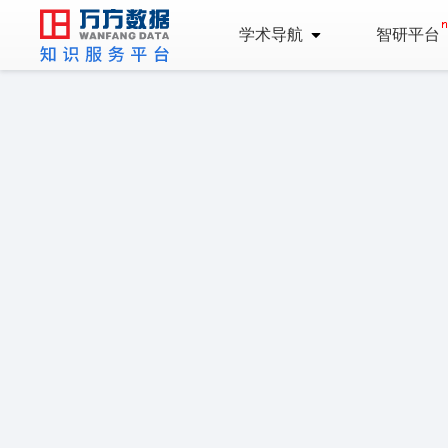
学术导航
智研平台