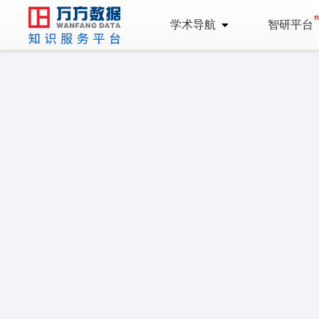
学术导航
智研平台