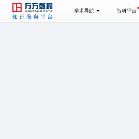
学术导航
智研平台