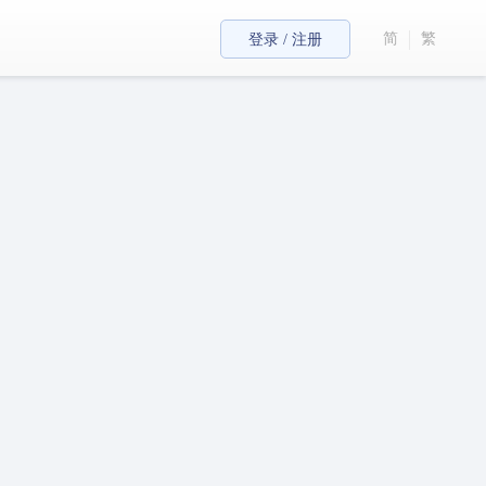
简
繁
登录 / 注册