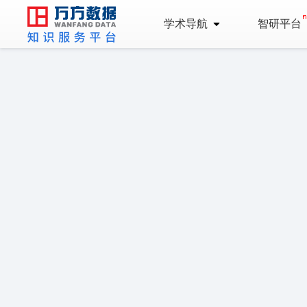
学术导航
智研平台