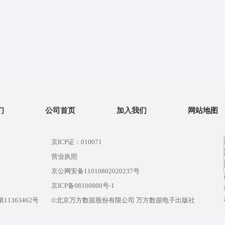
们
公司首页
加入我们
网站地图
京ICP证：010071
营业执照
京公网安备11010802020237号
）
京ICP备08100800号-1
1363462号
©北京万方数据股份有限公司 万方数据电子出版社