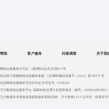
帮助
客户服务
问卷调查
关于我
网络出版服务许可证：(署)网出证(京)字第072号
药品医疗器械网络信息服务备案：(京)网药械信息备字（2023）第 00470 号
信息网络传播视听节目许可证 许可证号：0108284
万方数据知识服务平台--国家科技支撑计划资助项目（编号：2006BAH03B01
万方数据学术资源发现获取服务系统[简称：万方智搜] V3.0 证书号：软著登字第1