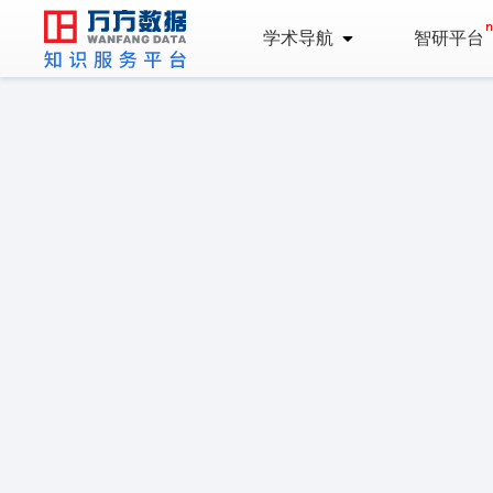
学术导航
智研平台