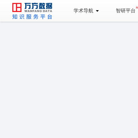
学术导航
智研平台