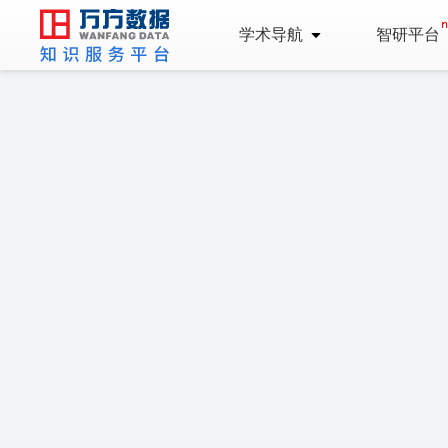
学术导航
智研平台