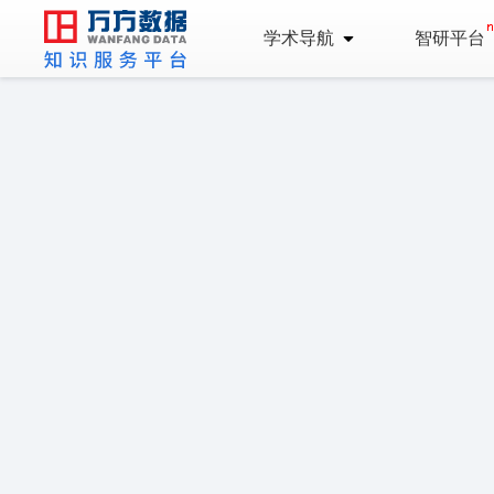
学术导航
智研平台