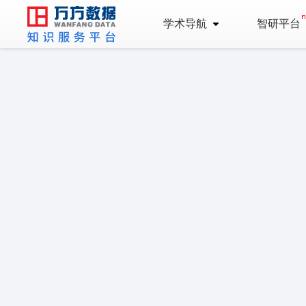
学术导航
智研平台