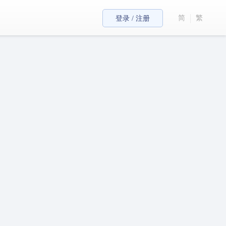
简
繁
登录 / 注册