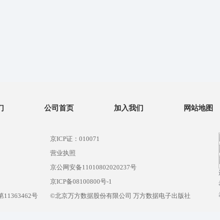
们
公司首页
加入我们
网站地图
京ICP证：010071
营业执照
京公网安备11010802020237号
）
京ICP备08100800号-1
1363462号
©北京万方数据股份有限公司 万方数据电子出版社