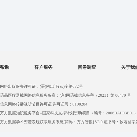
帮助
客户服务
问卷调查
关于我
网络出版服务许可证：(署)网出证(京)字第072号
药品医疗器械网络信息服务备案：(京)网药械信息备字（2023）第 00470 号
信息网络传播视听节目许可证 许可证号：0108284
万方数据知识服务平台--国家科技支撑计划资助项目（编号：2006BAH03B01
万方数据学术资源发现获取服务系统[简称：万方智搜] V3.0 证书号：软著登字第1