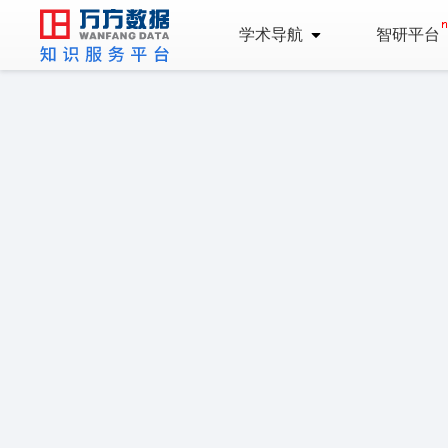
学术导航
智研平台