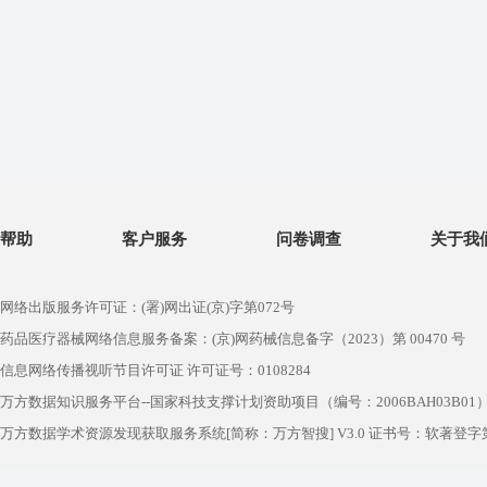
帮助
客户服务
问卷调查
关于我
网络出版服务许可证：(署)网出证(京)字第072号
药品医疗器械网络信息服务备案：(京)网药械信息备字（2023）第 00470 号
信息网络传播视听节目许可证 许可证号：0108284
万方数据知识服务平台--国家科技支撑计划资助项目（编号：2006BAH03B01
万方数据学术资源发现获取服务系统[简称：万方智搜] V3.0 证书号：软著登字第1