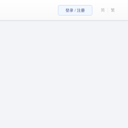
简
繁
登录 / 注册