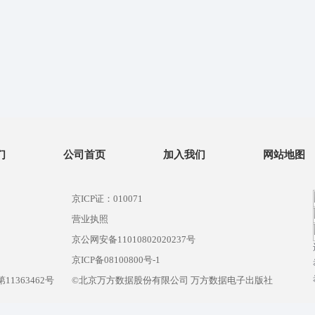
们
公司首页
加入我们
网站地图
京ICP证：010071
营业执照
京公网安备11010802020237号
）
京ICP备08100800号-1
1363462号
©北京万方数据股份有限公司 万方数据电子出版社