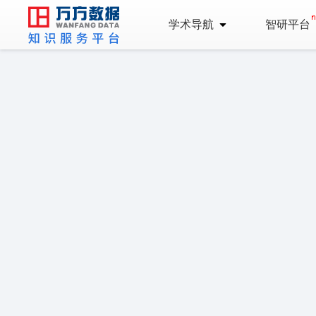
学术导航
智研平台