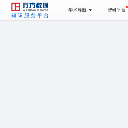
学术导航
智研平台