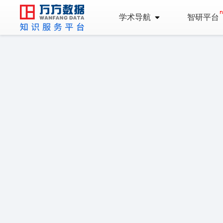
学术导航
智研平台