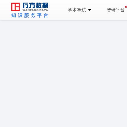
学术导航
智研平台