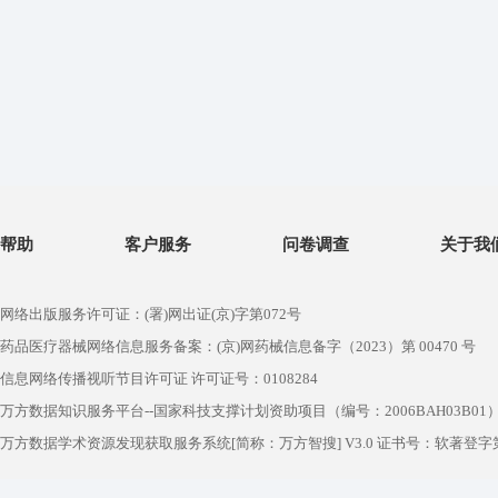
帮助
客户服务
问卷调查
关于我
网络出版服务许可证：(署)网出证(京)字第072号
药品医疗器械网络信息服务备案：(京)网药械信息备字（2023）第 00470 号
信息网络传播视听节目许可证 许可证号：0108284
万方数据知识服务平台--国家科技支撑计划资助项目（编号：2006BAH03B01
万方数据学术资源发现获取服务系统[简称：万方智搜] V3.0 证书号：软著登字第1