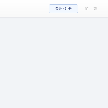
简
繁
登录 / 注册