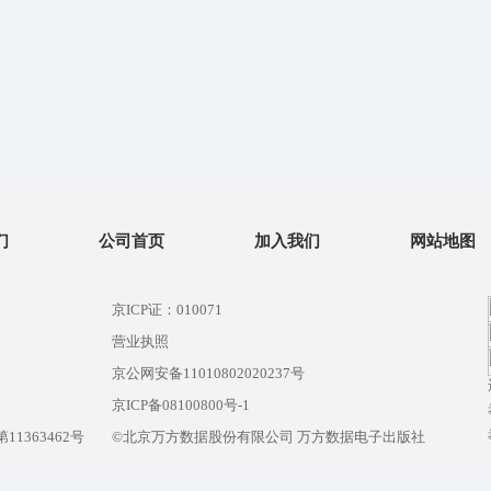
们
公司首页
加入我们
网站地图
京ICP证：010071
营业执照
京公网安备11010802020237号
）
京ICP备08100800号-1
1363462号
©北京万方数据股份有限公司 万方数据电子出版社