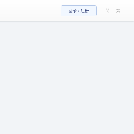
简
繁
登录 / 注册