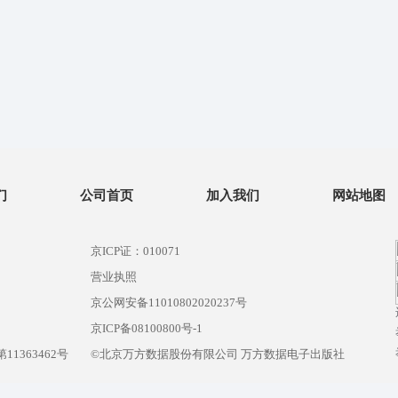
们
公司首页
加入我们
网站地图
京ICP证：010071
营业执照
京公网安备11010802020237号
）
京ICP备08100800号-1
1363462号
©北京万方数据股份有限公司 万方数据电子出版社