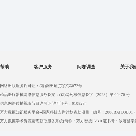
帮助
客户服务
问卷调查
关于我
网络出版服务许可证：(署)网出证(京)字第072号
药品医疗器械网络信息服务备案：(京)网药械信息备字（2023）第 00470 号
信息网络传播视听节目许可证 许可证号：0108284
万方数据知识服务平台--国家科技支撑计划资助项目（编号：2006BAH03B01
万方数据学术资源发现获取服务系统[简称：万方智搜] V3.0 证书号：软著登字第1