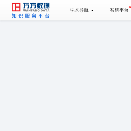
学术导航
智研平台