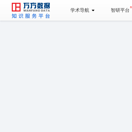
学术导航
智研平台