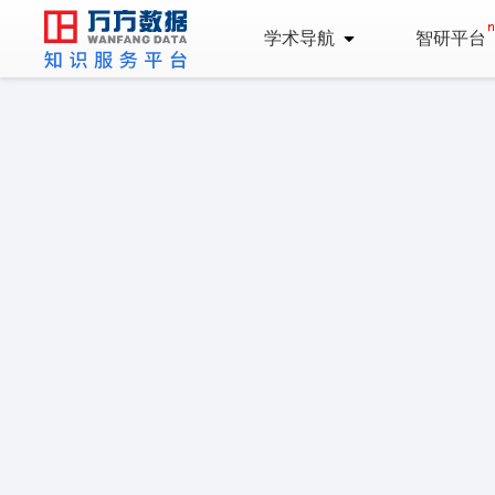
学术导航
智研平台