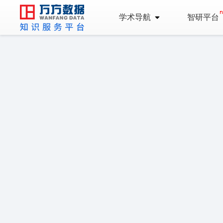
学术导航
智研平台